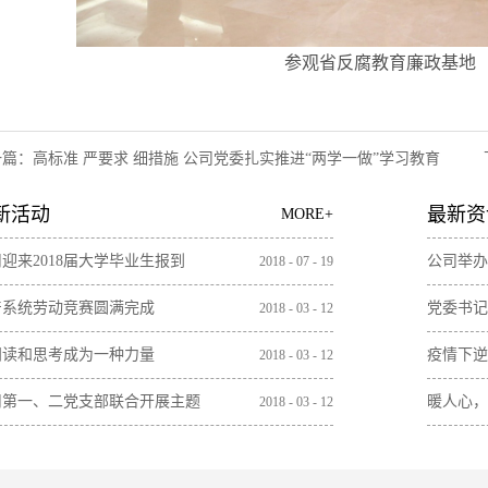
参观省反腐教育廉政基地
一篇：
高标准 严要求 细措施 公司党委扎实推进“两学一做”学习教育
新活动
最新资
MORE+
迎来2018届大学毕业生报到
公司举办
2018
-
07
-
19
产系统劳动竞赛圆满完成
党委书记
2018
-
03
-
12
阅读和思考成为一种力量
疫情下逆
2018
-
03
-
12
司第一、二党支部联合开展主题
暖人心，
2018
-
03
-
12
日活动
线加班员