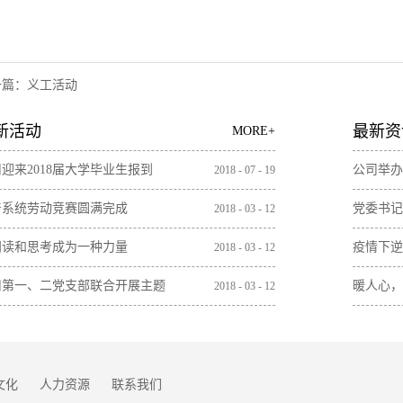
一篇：
义工活动
新活动
最新资
MORE+
迎来2018届大学毕业生报到
公司举办
2018
-
07
-
19
产系统劳动竞赛圆满完成
党委书记
2018
-
03
-
12
阅读和思考成为一种力量
疫情下逆
2018
-
03
-
12
司第一、二党支部联合开展主题
暖人心，
2018
-
03
-
12
日活动
线加班员
文化
人力资源
联系我们