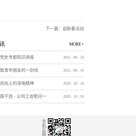
下一篇：
迎新春活动
讯
MORE+
党史专题知识讲座
2021
-
06
-
16
致青年朋友的一封信
2021
-
06
-
16
风向上的深电精神
2020
-
10
-
10
鼓干劲 - 公司工会慰问一
2020
-
10
-
10
工
手
机
云
网