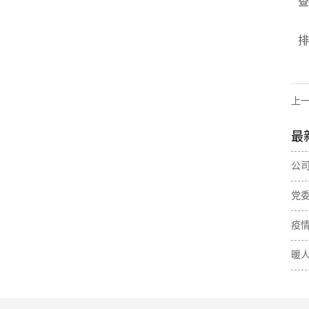
查
排
上
最
公
党
疫
暖人
线