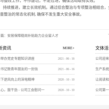
与整改工作，不作虚功，不走过场，确保活动取得实效。
持续推进，建立长效机制。通过综合整治与专项整治相结合，
查整治的常态化机制, 确保不发生重大安全事故。
一篇：
安居保障稳岗补贴助力企业留人才
新资讯
文体活
MORE+
司举办党史专题知识讲座
公司迎来
2021
-
06
-
16
委书记致青年朋友的一封信
生产系统
2021
-
06
-
16
情下逆风向上的深电精神
让阅读和
2020
-
10
-
10
心，鼓干劲 - 公司工会慰问一
公司第一
2020
-
10
-
10
加班员工
党日活动